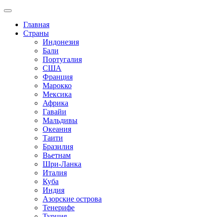
Главная
Страны
Индонезия
Бали
Португалия
США
Франция
Марокко
Мексика
Африка
Гавайи
Мальдивы
Океания
Таити
Бразилия
Вьетнам
Шри-Ланка
Италия
Куба
Индия
Азорские острова
Тенерифе
Турция