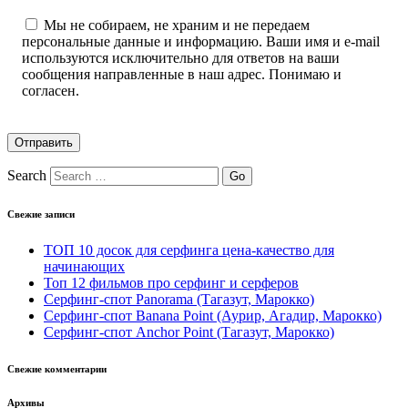
Мы не собираем, не храним и не передаем
персональные данные и информацию. Ваши имя и e-mail
используются исключительно для ответов на ваши
сообщения направленные в наш адрес. Понимаю и
согласен.
Search
Свежие записи
ТОП 10 досок для серфинга цена-качество для
начинающих
Топ 12 фильмов про серфинг и серферов
Серфинг-спот Panorama (Тагазут, Марокко)
Серфинг-спот Banana Point (Аурир, Агадир, Марокко)
Серфинг-спот Anchor Point (Тагазут, Марокко)
Свежие комментарии
Архивы