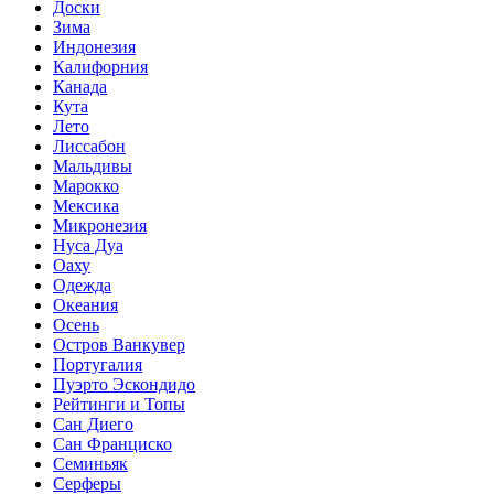
Доски
Зима
Индонезия
Калифорния
Канада
Кута
Лето
Лиссабон
Мальдивы
Марокко
Мексика
Микронезия
Нуса Дуа
Оаху
Одежда
Океания
Осень
Остров Ванкувер
Португалия
Пуэрто Эскондидо
Рейтинги и Топы
Сан Диего
Сан Франциско
Семиньяк
Серферы