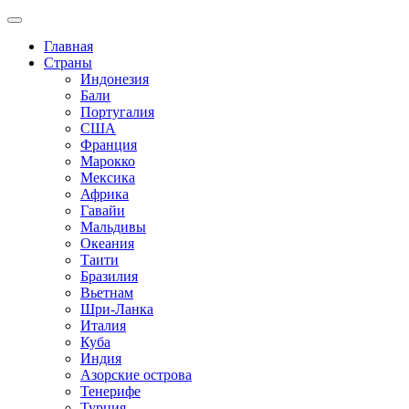
Главная
Страны
Индонезия
Бали
Португалия
США
Франция
Марокко
Мексика
Африка
Гавайи
Мальдивы
Океания
Таити
Бразилия
Вьетнам
Шри-Ланка
Италия
Куба
Индия
Азорские острова
Тенерифе
Турция