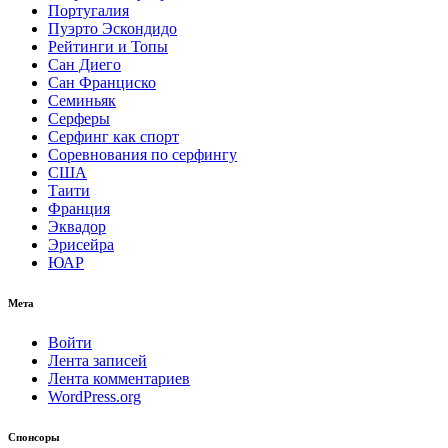
Португалия
Пуэрто Эскондидо
Рейтинги и Топы
Сан Диего
Сан Франциско
Семиньяк
Серферы
Серфинг как спорт
Соревнования по серфингу
США
Таити
Франция
Эквадор
Эрисейра
ЮАР
Мета
Войти
Лента записей
Лента комментариев
WordPress.org
Спонсоры