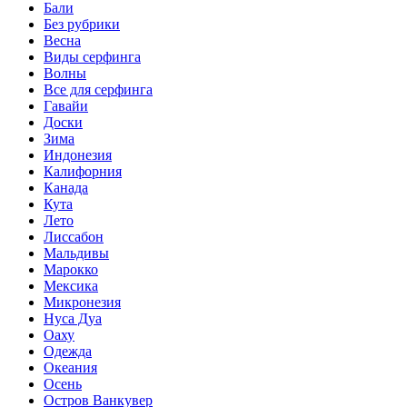
Бали
Без рубрики
Весна
Виды серфинга
Волны
Все для серфинга
Гавайи
Доски
Зима
Индонезия
Калифорния
Канада
Кута
Лето
Лиссабон
Мальдивы
Марокко
Мексика
Микронезия
Нуса Дуа
Оаху
Одежда
Океания
Осень
Остров Ванкувер