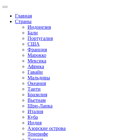
Главная
Страны
Индонезия
Бали
Португалия
США
Франция
Марокко
Мексика
Африка
Гавайи
Мальдивы
Океания
Таити
Бразилия
Вьетнам
Шри-Ланка
Италия
Куба
Индия
Азорские острова
Тенерифе
Турция