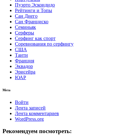
Пуэрто Эскондидо
Рейтинги и Топы
Сан Диего
Сан Франциско
Семиньяк
Серферы
Серфинг как спорт
Соревнования по серфингу
США
Таити
Франция
Эквадор
Эрисейра
ЮАР
Мета
Войти
Лента записей
Лента комментариев
WordPress.org
Рекомендуем посмотреть: