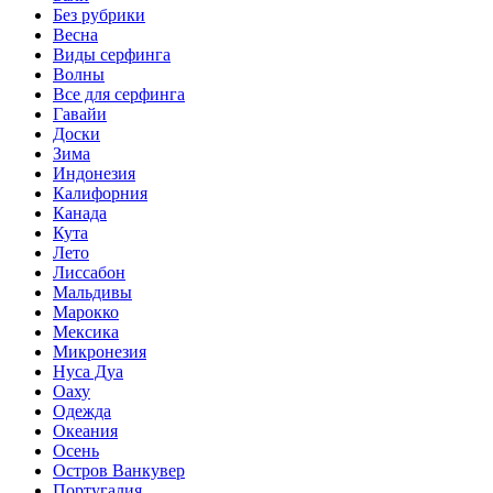
Без рубрики
Весна
Виды серфинга
Волны
Все для серфинга
Гавайи
Доски
Зима
Индонезия
Калифорния
Канада
Кута
Лето
Лиссабон
Мальдивы
Марокко
Мексика
Микронезия
Нуса Дуа
Оаху
Одежда
Океания
Осень
Остров Ванкувер
Португалия