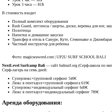
Урок 3 часа — 81$
В стоимость входит
Полный комплект оборудования
Rash Guard, леггинсы / шорты, доски, веревка для ног, 
Полотенца
Напитки и домашние закуски
Трансфер в отель в Сануре, Куте, Семиньяке и Джимбара
Частный инструктор для ребенка
Фото: magicseaweed.com | UP2U SURF SCHOOL BALI
NextLevel Surfcamp Bali
— сайт balisurf.org (Серф-школа по ми
Серф-лагерь на семь дней:
Суперлюкс+групповой серфинг 549€
Люкс в пентхаусе+групповой серфинга 619€
Суперлюкс+индивидуальный серфинг 649€
Люкс в пентхаусе+индивидуальный серфинг 789€
Аренда оборудования: