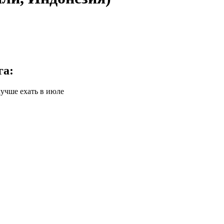
га:
лучше ехать в июле