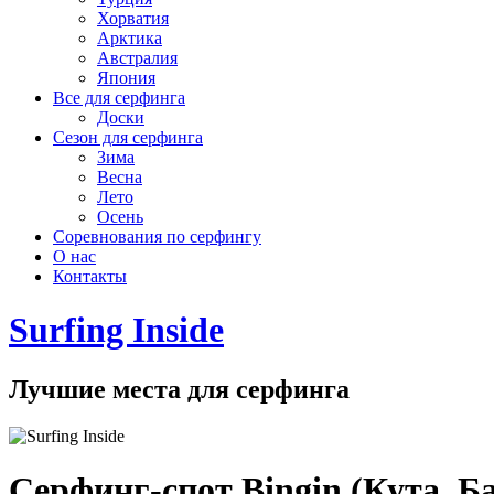
Хорватия
Арктика
Австралия
Япония
Все для серфинга
Доски
Сезон для серфинга
Зима
Весна
Лето
Осень
Соревнования по серфингу
О нас
Контакты
Surfing Inside
Лучшие места для серфинга
Серфинг-спот Bingin (Кута, Б