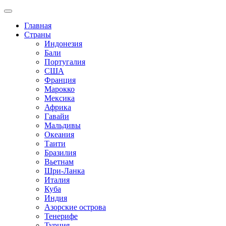
Главная
Страны
Индонезия
Бали
Португалия
США
Франция
Марокко
Мексика
Африка
Гавайи
Мальдивы
Океания
Таити
Бразилия
Вьетнам
Шри-Ланка
Италия
Куба
Индия
Азорские острова
Тенерифе
Турция