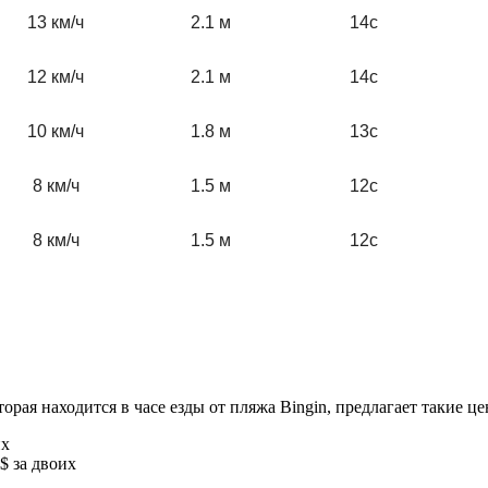
13 км/ч
2.1 м
14с
12 км/ч
2.1 м
14с
10 км/ч
1.8 м
13с
8 км/ч
1.5 м
12с
8 км/ч
1.5 м
12с
которая находится в часе езды от пляжа Bingin, предлагает такие 
их
$ за двоих