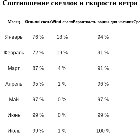
Соотношение свеллов и скорости ветра
Месяц
Ground свелл
Wind свелл
Вероятность волны для катания
Сре
Январь
76 %
18 %
94 %
Февраль
72 %
19 %
91 %
Март
87 %
4 %
91 %
Апрель
95 %
1 %
96 %
Май
97 %
0 %
97 %
Июнь
99 %
0 %
99 %
Июль
99 %
1 %
100 %