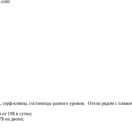
.com:
ы, серф-кэмпы, гостиницы разного уровня. Отели рядом с пляжем
 от 19$ в сутки;
7$ на двоих;