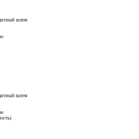
защитный шлем
не
защитный шлем
не
ость)