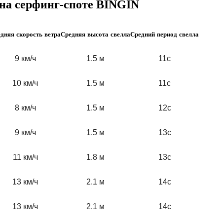
 на серфинг-споте BINGIN
дняя скорость ветра
Средняя высота свелла
Средний период свелла
9 км/ч
1.5 м
11с
10 км/ч
1.5 м
11с
8 км/ч
1.5 м
12с
9 км/ч
1.5 м
13с
11 км/ч
1.8 м
13с
13 км/ч
2.1 м
14с
13 км/ч
2.1 м
14с