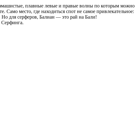
; размашистые, плавные левые и правые волны по которым можно
те. Само место, где находиться спот не самое привлекательное:
Но для серферов, Балиан — это рай на Бали!
й Серфинга.