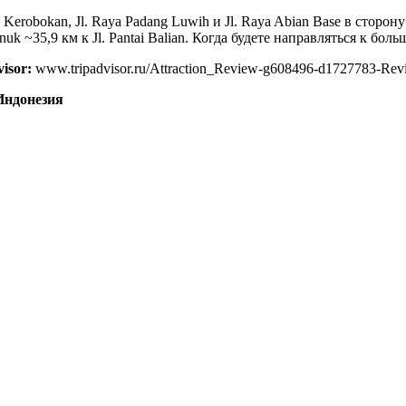
ya Kerobokan, Jl. Raya Padang Luwih и Jl. Raya Abian Base в сторон
k ~35,9 км к Jl. Pantai Balian. Когда будете направляться к бол
isor:
www.tripadvisor.ru/Attraction_Review-g608496-d1727783-Rev
 Индонезия