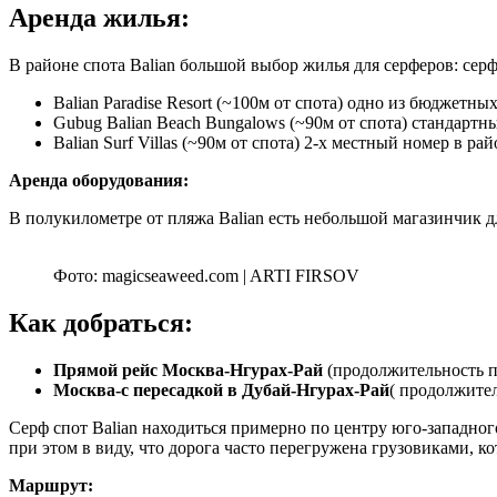
Аренда жилья:
В районе спота Balian большой выбор жилья для серферов: сер
Balian Paradise Resort (~100м от спота) одно из бюджетны
Gubug Balian Beach Bungalows (~90м от спота) стандартны
Balian Surf Villas (~90м от спота) 2-х местный номер в рай
Аренда оборудования:
В полукилометре от пляжа Balian есть небольшой магазинчик д
Фото: magicseaweed.com | ARTI FIRSOV
Как добраться:
Прямой рейс Москва-Нгурах-Рай
(продолжительность пе
Москва-с пересадкой в Дубай-Нгурах-Рай
( продолжител
Серф спот Balian находиться примерно по центру юго-западног
при этом в виду, что дорога часто перегружена грузовиками, к
Маршрут: