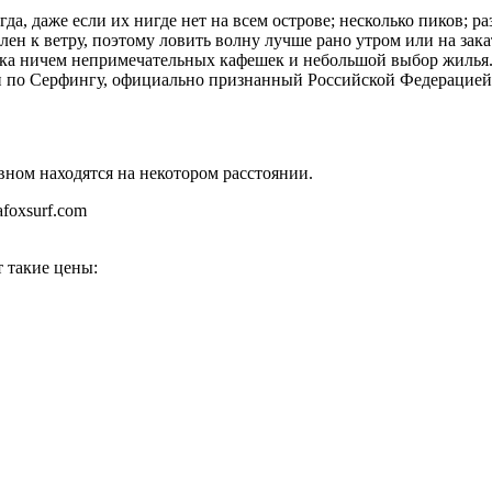
егда, даже если их нигде нет на всем острове; несколько пиков
лен к ветру, поэтому ловить волну лучше рано утром или на зака
чка ничем непримечательных кафешек и небольшой выбор жилья. 
али по Серфингу, официально признанный Российской Федерацие
овном находятся на некотором расстоянии.
foxsurf.com
 такие цены: