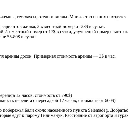
ф-кемпы, гестхаусы, отели и виллы. Множество из них находятся
х вариантов жилья, 2-х местный номер от 28$ в сутки.
й 2-х местный номер от 17$ в сутки, улучшеный номер с завтрак
оне 55-80$ в сутки.
ля аренды досок. Примерная стоимость аренды — 3$ в час.
релета 12 часов, стоимость от 790$)
ьность перелета с пересадкой 17 часов, стоимость от 660$)
о побережья Бали около населенного пункта Selemadeg. Добрать
оторые едут к парому Гилиманук. Расстояние от аэропорта Нгурах