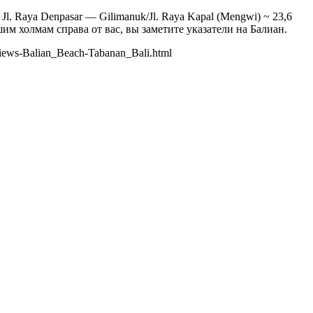
у Jl. Raya Denpasar — Gilimanuk/Jl. Raya Kapal (Mengwi) ~ 23,6
ьшим холмам справа от вас, вы заметите указатели на Балиан.
iews-Balian_Beach-Tabanan_Bali.html