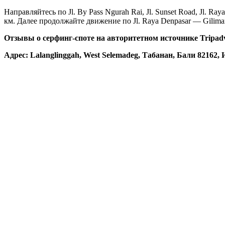
Направляйтесь по Jl. By Pass Ngurah Rai, Jl. Sunset Road, Jl. Ra
км. Далее продолжайте движение по Jl. Raya Denpasar — Gilimanu
Отзывы о серфинг-споте на авторитетном источнике Tripadv
Адрес: Lalanglinggah, West Selemadeg, Табанан, Бали 82162,