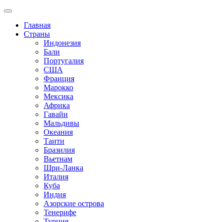
Главная
Страны
Индонезия
Бали
Португалия
США
Франция
Марокко
Мексика
Африка
Гавайи
Мальдивы
Океания
Таити
Бразилия
Вьетнам
Шри-Ланка
Италия
Куба
Индия
Азорские острова
Тенерифе
Турция