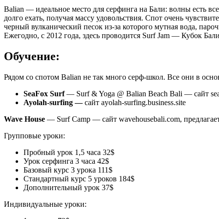
Balian — идеальное место для серфинга на Бали: волны есть вс
долго ехать, получая массу удовольствия. Спот очень чувствите
черный вулканический песок из-за которого мутная вода, паро
Ежегодно, с 2012 года, здесь проводится Surf Jam — Кубок Б
Обучение:
Рядом со спотом Balian не так много серф-школ. Все они в осн
SeaFox Surf
— Surf & Yoga @ Balian Beach Bali — сайт sea
Ayolah-surfing —
сайт ayolah-surfing.business.site
Wave House
— Surf Camp — сайт wavehousebali.com, предлагает
Групповые уроки:
Пробный урок 1,5 часа 32$
Урок серфинга 3 часа 42$
Базовый курс 3 урока 111$
Стандартный курс 5 уроков 184$
Дополнительный урок 37$
Индивидуальные уроки: