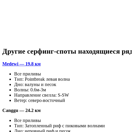
Другие серфинг-споты находящиеся ря
Medewi — 19.8 км
Все приливы
Тип: Pointbreak левая волна
Дно: валуны и песок
Волны: 0.6м-3м
Направление свелла: S-SW
Ветер: северо-восточный
Canggu — 24.2 км
Все приливы
Тип: Затопленный риф с пиковыми волнами
Дно: неровный риф и песок