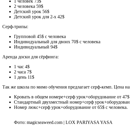
1 человек 73$
2 человека 59$
Детский урок 56$
Детский урок для 2-х 42$
Серф-трипы:
Групповой 45$ с человека
Индивидуальный для двоих 70$ с человека
Индивидуальный 94$
Аренда доски для сёрфинга:
1 час 4$
2 часа 7$
1 день 11$
Так же школа по мимо обучения предлагает серф-кемп. Цена н
Кровать в общем номере+серф урок+оборудование от 47$ 
Стандартный двухместный номер+серф урок+оборудование
Номер люкс+серф урок+оборудование от 65$ с человека.
Фото: magicseaweed.com | LOX PARIYASA YASA