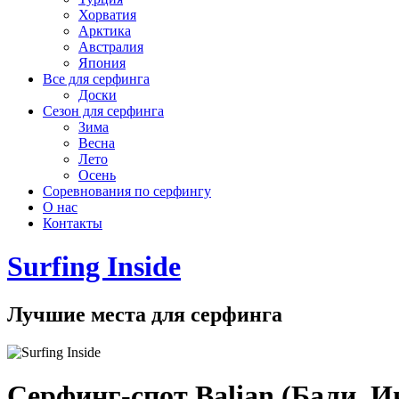
Хорватия
Арктика
Австралия
Япония
Все для серфинга
Доски
Сезон для серфинга
Зима
Весна
Лето
Осень
Соревнования по серфингу
О нас
Контакты
Surfing Inside
Лучшие места для серфинга
Серфинг-спот Balian (Бали, И