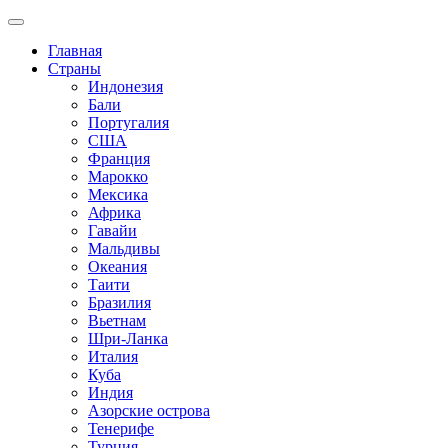
Главная
Страны
Индонезия
Бали
Португалия
США
Франция
Марокко
Мексика
Африка
Гавайи
Мальдивы
Океания
Таити
Бразилия
Вьетнам
Шри-Ланка
Италия
Куба
Индия
Азорские острова
Тенерифе
Турция