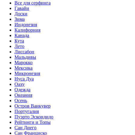
Все для серфинга
Гавайи
Доски
Зима
Индонезия
Калифорния
Канада
Кута
Лето
Лиссабон
Мальдивы
Марокко
Мексика
Микронезия
Нуса Дуа
Оаху
Одежда
Океания
Осень
Остров Ванкувер
Португалия
Пуэрто Эскондидо
Рейтинги и Топы
Сан Диего
Сан Франциско