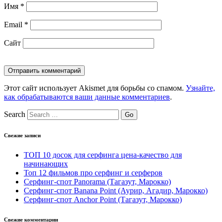
Имя
*
Email
*
Сайт
Этот сайт использует Akismet для борьбы со спамом.
Узнайте,
как обрабатываются ваши данные комментариев
.
Search
Свежие записи
ТОП 10 досок для серфинга цена-качество для
начинающих
Топ 12 фильмов про серфинг и серферов
Серфинг-спот Panorama (Тагазут, Марокко)
Серфинг-спот Banana Point (Аурир, Агадир, Марокко)
Серфинг-спот Anchor Point (Тагазут, Марокко)
Свежие комментарии