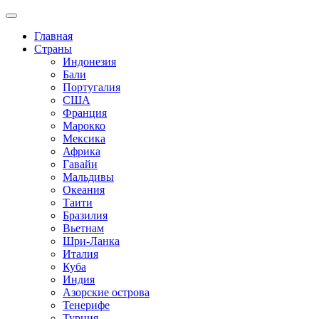
Главная
Страны
Индонезия
Бали
Португалия
США
Франция
Марокко
Мексика
Африка
Гавайи
Мальдивы
Океания
Таити
Бразилия
Вьетнам
Шри-Ланка
Италия
Куба
Индия
Азорские острова
Тенерифе
Турция