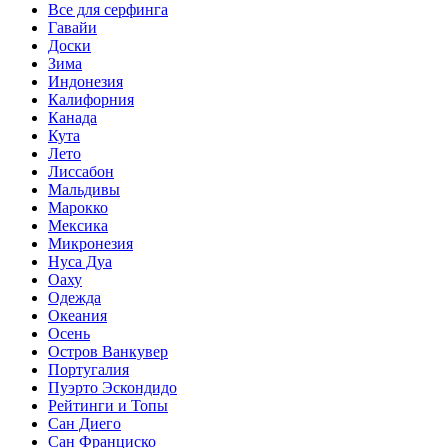
Все для серфинга
Гавайи
Доски
Зима
Индонезия
Калифорния
Канада
Кута
Лето
Лиссабон
Мальдивы
Марокко
Мексика
Микронезия
Нуса Дуа
Оаху
Одежда
Океания
Осень
Остров Ванкувер
Португалия
Пуэрто Эскондидо
Рейтинги и Топы
Сан Диего
Сан Франциско