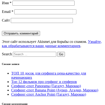
Имя
*
Email
*
Сайт
Этот сайт использует Akismet для борьбы со спамом.
Узнайте,
как обрабатываются ваши данные комментариев
.
Search
Свежие записи
ТОП 10 досок для серфинга цена-качество для
начинающих
Топ 12 фильмов про серфинг и серферов
Серфинг-спот Panorama (Тагазут, Марокко)
Серфинг-спот Banana Point (Аурир, Агадир, Марокко)
Серфинг-спот Anchor Point (Тагазут, Марокко)
Свежие комментарии