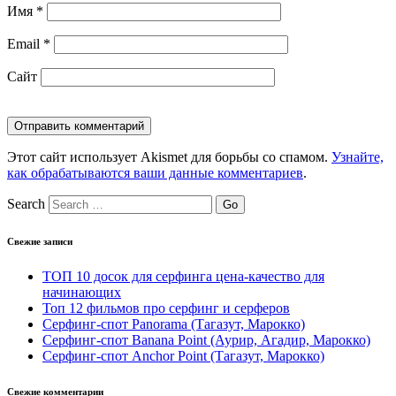
Имя
*
Email
*
Сайт
Этот сайт использует Akismet для борьбы со спамом.
Узнайте,
как обрабатываются ваши данные комментариев
.
Search
Свежие записи
ТОП 10 досок для серфинга цена-качество для
начинающих
Топ 12 фильмов про серфинг и серферов
Серфинг-спот Panorama (Тагазут, Марокко)
Серфинг-спот Banana Point (Аурир, Агадир, Марокко)
Серфинг-спот Anchor Point (Тагазут, Марокко)
Свежие комментарии