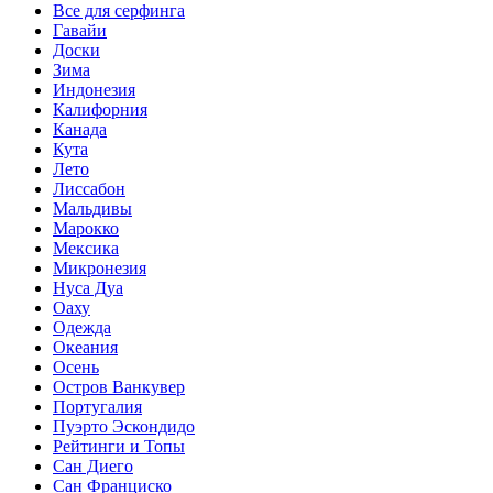
Все для серфинга
Гавайи
Доски
Зима
Индонезия
Калифорния
Канада
Кута
Лето
Лиссабон
Мальдивы
Марокко
Мексика
Микронезия
Нуса Дуа
Оаху
Одежда
Океания
Осень
Остров Ванкувер
Португалия
Пуэрто Эскондидо
Рейтинги и Топы
Сан Диего
Сан Франциско