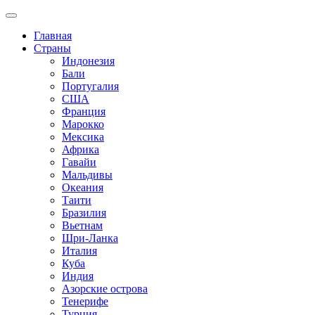
Главная
Страны
Индонезия
Бали
Португалия
США
Франция
Марокко
Мексика
Африка
Гавайи
Мальдивы
Океания
Таити
Бразилия
Вьетнам
Шри-Ланка
Италия
Куба
Индия
Азорские острова
Тенерифе
Турция